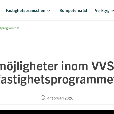
Fastighetsbranschen
Kompetensråd
Verktyg
etsprogrammet
 möjligheter inom VVS
fastighetsprogramme
Inlägget
4 februari 2026
publicerat: