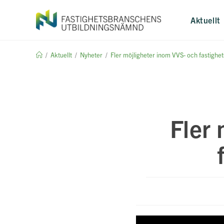
Hoppa
till
Aktuellt
innehållet
/
Aktuellt
/
Nyheter
/
Fler möjligheter inom VVS- och fastigh
Fler