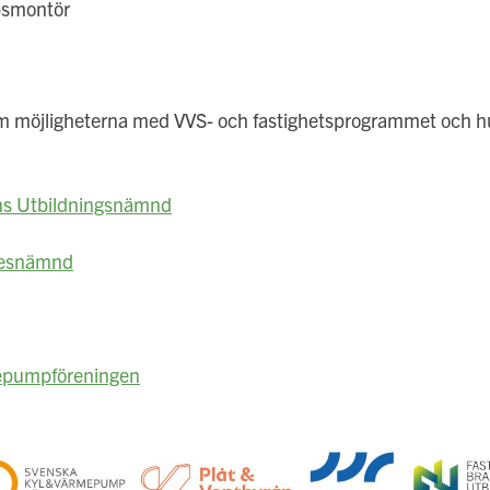
psmontör
om möjligheterna med VVS- och fastighetsprogrammet och hur 
ns Utbildningsnämnd
kesnämnd
epumpföreningen