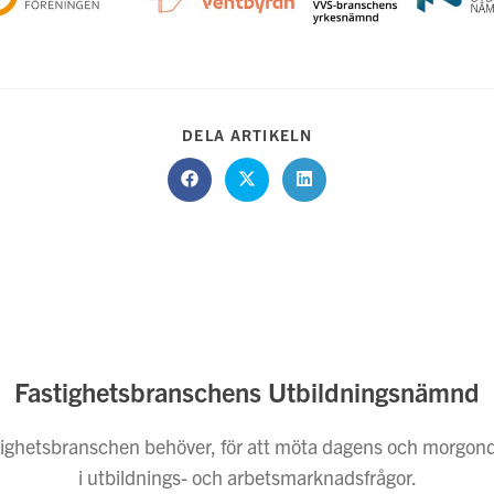
DELA
DELA ARTIKELN
DETTA
INNEHÅLL
Öppnas
Öppnas
Öppnas
i
i
i
ett
ett
ett
nytt
nytt
nytt
fönster
fönster
fönster
Fastighetsbranschens Utbildningsnämnd
fastighetsbranschen behöver, för att möta dagens och morgon
i utbildnings- och arbetsmarknadsfrågor.