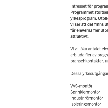
Intresset för progr
Programmet stoltser
yrkesprogram. Utbil
vi ser att det finns
får eleverna fler ut
attraktivt.
Vi vill öka antalet e
erbjuda fler av progr
branschkontakter, un
Dessa yrkesutgångar
VVS-montör
Sprinklermontör
Industrirörmontör
Isoleringsmontör