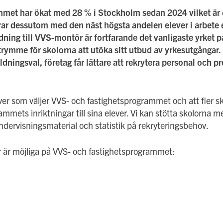
ammet har ökat med 28 % i Stockholm sedan 2024 vilket är
ar dessutom med den näst högsta andelen elever i arbete e
dning till VVS-montör är fortfarande det vanligaste yrket
 utrymme för skolorna att utöka sitt utbud av yrkesutgångar.
bildningsval, företag får lättare att rekrytera personal och 
lever som väljer VVS- och fastighetsprogrammet och att fler sko
ammets inriktningar till sina elever. Vi kan stötta skolorna m
dervisningsmaterial och statistik på rekryteringsbehov.
 är möjliga på VVS- och fastighetsprogrammet: