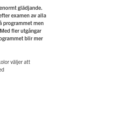
 enormt glädjande.
fter examen av alla
 på programmet men
 Med fler utgångar
programmet blir mer
lor väljer att
ed