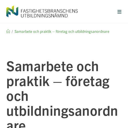
Hoppa
till
innehållet
/
Samarbete och praktik – företag och utbildningsanordnare
Samarbete och
praktik – företag
och
utbildningsanordn
are