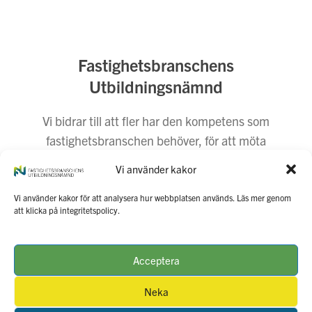
Fastighetsbranschens
Utbildningsnämnd
Vi bidrar till att fler har den kompetens som
fastighetsbranschen behöver, för att möta
dagens och morgondagens behov. Vi företräder
Vi använder kakor
fastighetsbranschen i utbildnings- och
arbetsmarknadsfrågor.
Vi använder kakor för att analysera hur webbplatsen används. Läs mer genom
att klicka på integritetspolicy.
Kontakta oss
Press
Integritetspolicy
Webbansvarig
Acceptera
Neka
Opens
in