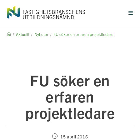
Hoppa
till
innehållet
/
Aktuellt
/
Nyheter
/
FU söker en erfaren projektledare
FU söker en
erfaren
projektledare
Inlägget
15 april 2016