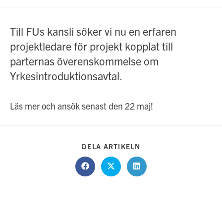
publicerat:
Till FUs kansli söker vi nu en erfaren
projektledare för projekt kopplat till
parternas överenskommelse om
Yrkesintroduktionsavtal.
Läs mer och ansök senast den 22 maj!
DELA
DELA ARTIKELN
DETTA
INNEHÅLL
Öppnas
Öppnas
Öppnas
i
i
i
ett
ett
ett
nytt
nytt
nytt
fönster
fönster
fönster