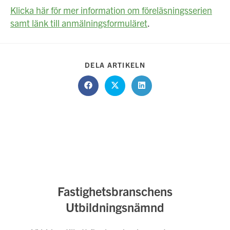
Klicka här för mer information om föreläsningsserien
samt länk till anmälningsformuläret
.
DELA
DELA ARTIKELN
DETTA
INNEHÅLL
Öppnas
Öppnas
Öppnas
i
i
i
ett
ett
ett
nytt
nytt
nytt
fönster
fönster
fönster
Fastighetsbranschens
Utbildningsnämnd