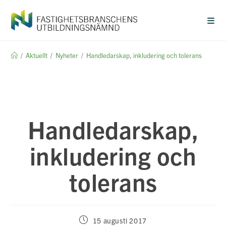
Hoppa
till
innehållet
/
Aktuellt
/
Nyheter
/
Handledarskap, inkludering och tolerans
Handledarskap,
inkludering och
tolerans
Inlägget
15 augusti 2017