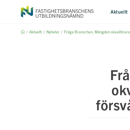
Hoppa
till
Aktuellt
innehållet
/
Aktuellt
/
Nyheter
/
Fråga Branschen: Mängden okvalificera
Fr
ok
försv