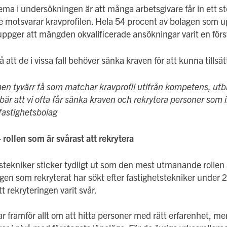
a i undersökningen är att många arbetsgivare får in ett sto
 motsvarar kravprofilen. Hela 54 procent av bolagen som u
uppger att mängden okvalificerade ansökningar varit en förs
 att de i vissa fall behöver sänka kraven för att kunna tillsät
men tyvärr få som matchar kravprofil utifrån kompetens, utb
bär att vi ofta får sänka kraven och rekrytera personer som in
astighetsbolag
 rollen som är svårast att rekrytera
stekniker sticker tydligt ut som den mest utmanande rollen at
agen som rekryterat har sökt efter fastighetstekniker under
 rekryteringen varit svår.
r framför allt om att hitta personer med rätt erfarenhet, m