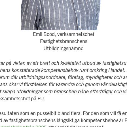
Emil Bood, verksamhetschef
Fastighetsbranschens
Utbildningsnämnd
r på vikten av ett brett och kvalitativt utbud av fastighetsu
ens konstaterade kompetensbehov runt omkring i landet. E
orum där utbildningsanordnare, företag, myndigheter och a
ns ökar vi förståelsen för varandra och genom vår delaktig
att skapa utbildningar som branschen både efterfrågar och vill
rksamhetschef på FU.
 resultaten som en pusselbit bland flera. För den som vill få
ild av fastighetsbranschens långsiktiga kompetensbehov är 