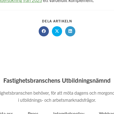
dersökning från 2025
ett värdefullt komplement.
DELA
DELA ARTIKELN
DETTA
INNEHÅLL
Öppnas
Öppnas
Öppnas
i
i
i
ett
ett
ett
nytt
nytt
nytt
fönster
fönster
fönster
Fastighetsbranschens Utbildningsnämnd
fastighetsbranschen behöver, för att möta dagens och morgon
i utbildnings- och arbetsmarknadsfrågor.
kta oss
Press
Integritetspolicy
Webban