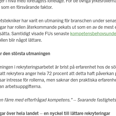
r i nivå med företagets löneläge. För de övriga yrkesrollerna 
som en försvårande faktor.
hetstekniker har varit en utmaning för branschen under senas
ngar har rollen återkommande pekats ut som en av de mest 
llsätta. Samtidigt visade FUs senaste
kompetensbehovsunde
llen blir något lättare.
är den största utmaningen
ingen i rekryteringsarbetet är brist på erfarenhet hos de s
 att rekrytera anger hela 72 procent att detta haft påverkan
ar intresse för rollerna, men saknar den praktiska erfarenhe
an arbetsuppgifterna.
 färre med efterfrågad kompetens.”
– Svarande fastighet
ar över hela landet – en nyckel till lättare rekryteringar