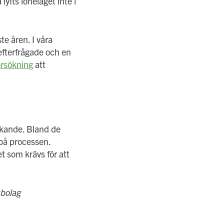
lyfts löneläget inte i
te åren. I våra
efterfrågade och en
rsökning
att
ökande. Bland de
 på processen.
t som krävs för att
sbolag