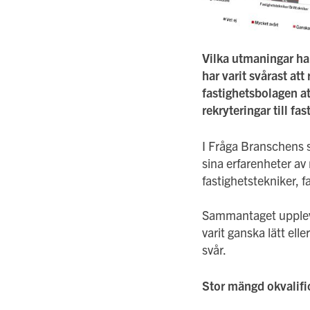
Vilka utmaningar har 
har varit svårast att 
fastighetsbolagen at
rekryteringar till f
I Fråga Branschens s
sina erfarenheter av 
fastighetstekniker, f
Sammantaget upplever
varit ganska lätt ell
svår.
Stor mängd okvalifi