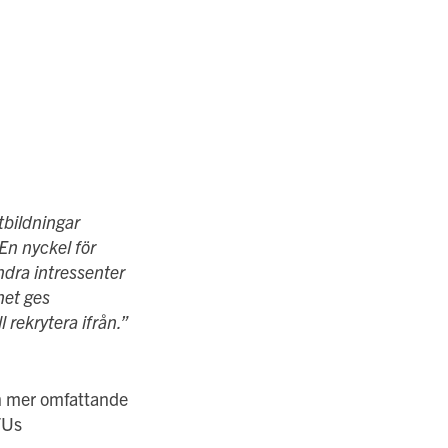
tbildningar
n nyckel för
ndra intressenter
het ges
 rekrytera ifrån.
”
 en mer omfattande
FUs