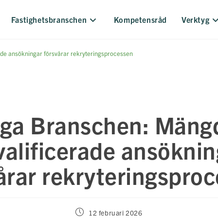
Fastighetsbranschen
Kompetensråd
Verktyg
de ansökningar försvårar rekryteringsprocessen
åga Branschen: Mäng
valificerade ansöknin
årar rekryteringspro
Inlägget
12 februari 2026