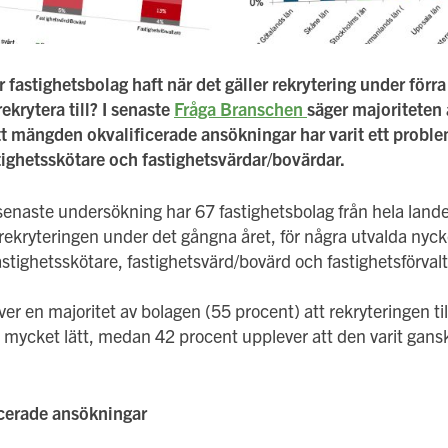
fastighetsbolag haft när det gäller rekrytering under förra 
rekrytera till? I senaste
Fråga Branschen
säger majoriteten
t mängden okvalificerade ansökningar har varit ett problem.
astighetsskötare och fastighetsvärdar/bovärdar.
enaste undersökning har 67 fastighetsbolag från hela lande
rekryteringen under det gångna året, för några utvalda nycke
astighetsskötare, fastighetsvärd/bovärd och fastighetsförvalt
 en majoritet av bolagen (55 procent) att rekryteringen till
er mycket lätt, medan 42 procent upplever att den varit gans
cerade ansökningar