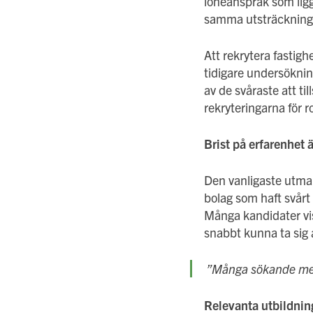
löneanspråk som ligge
samma utsträckning 
Att rekrytera fastig
tidigare undersökni
av de svåraste att ti
rekryteringarna för ro
Brist på erfarenhet 
Den vanligaste utman
bolag som haft svårt
Många kandidater vis
snabbt kunna ta sig 
”
Många sökande men
Relevanta utbildning