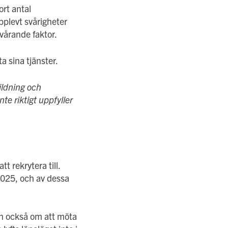
rt antal
pplevt svårigheter
vårande faktor.
ta sina tjänster.
ildning och
te riktigt uppfyller
t rekrytera till.
 2025, och av dessa
en också om att möta