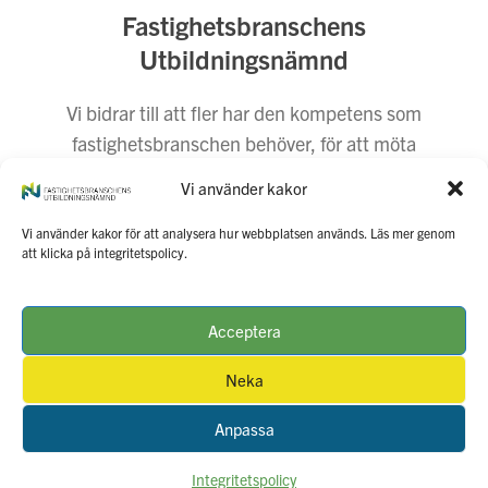
Fastighetsbranschens
Utbildningsnämnd
Vi bidrar till att fler har den kompetens som
fastighetsbranschen behöver, för att möta
dagens och morgondagens behov. Vi företräder
Vi använder kakor
fastighetsbranschen i utbildnings- och
arbetsmarknadsfrågor.
Vi använder kakor för att analysera hur webbplatsen används. Läs mer genom
att klicka på integritetspolicy.
Kontakta oss
Press
Integritetspolicy
Webbansvarig
Acceptera
Neka
Opens
in
Anpassa
a
new
tab
Copyright © 2026 Fastighetsbranschens Utbildningsnämnd
Website by
STHLM Web Design