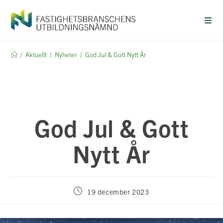
Hoppa
till
innehållet
/
Aktuellt
/
Nyheter
/
God Jul & Gott Nytt År
God Jul & Gott
Nytt År
Inlägget
19 december 2023
publicerat: