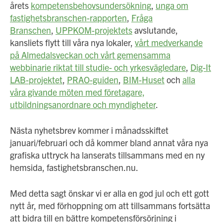
årets
kompetensbehovsundersökning
,
unga om
fastighetsbranschen-rapporten
,
Fråga
Branschen
,
UPPKOM-projektets
avslutande,
kansliets flytt till våra nya lokaler,
vårt medverkande
på Almedalsveckan och vårt gemensamma
webbinarie riktat till studie- och yrkesvägledare
,
Dig-It
LAB-projektet
,
PRAO-guiden
,
BIM-Huset
och
alla
våra givande möten med företagare,
utbildningsanordnare och myndigheter
.
Nästa nyhetsbrev kommer i månadsskiftet
januari/februari och då kommer bland annat våra nya
grafiska uttryck ha lanserats tillsammans med en ny
hemsida, fastighetsbranschen.nu.
Med detta sagt önskar vi er alla en god jul och ett gott
nytt år, med förhoppning om att tillsammans fortsätta
att bidra till en bättre kompetensförsörjning i