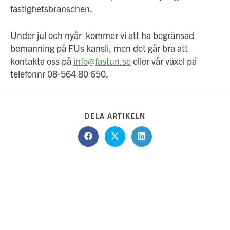
fastighetsbranschen.
Under jul och nyår kommer vi att ha begränsad
bemanning på FUs kansli, men det går bra att
kontakta oss på
info@fastun.se
eller vår växel på
telefonnr 08-564 80 650.
DELA
DELA ARTIKELN
DETTA
INNEHÅLL
Öppnas
Öppnas
Öppnas
i
i
i
ett
ett
ett
nytt
nytt
nytt
fönster
fönster
fönster