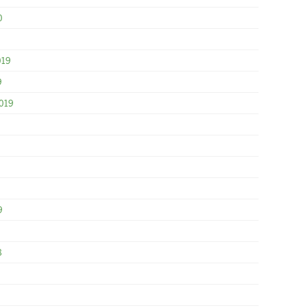
0
019
9
019
9
8