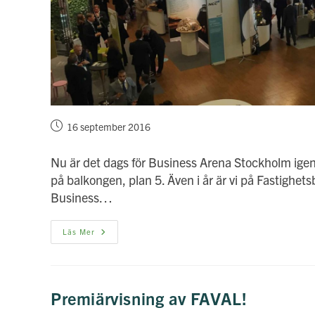
Inlägget
16 september 2016
publicerat:
Nu är det dags för Business Arena Stockholm igen
på balkongen, plan 5. Även i år är vi på Fastigh
Business…
Kom
Läs Mer
Och
Träffa
Oss
På
Business
Arena!
Premiärvisning av FAVAL!