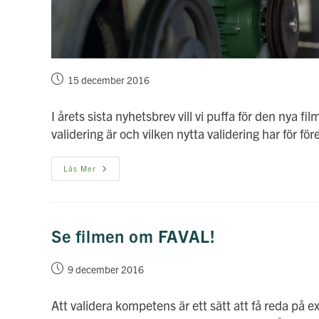
Inlägget
15 december 2016
publicerat:
I årets sista nyhetsbrev vill vi puffa för den nya 
validering är och vilken nytta validering har för 
December
Läs Mer
Månads
Nyhetsbrev
Se filmen om FAVAL!
Inlägget
9 december 2016
publicerat:
Att validera kompetens är ett sätt att få reda på