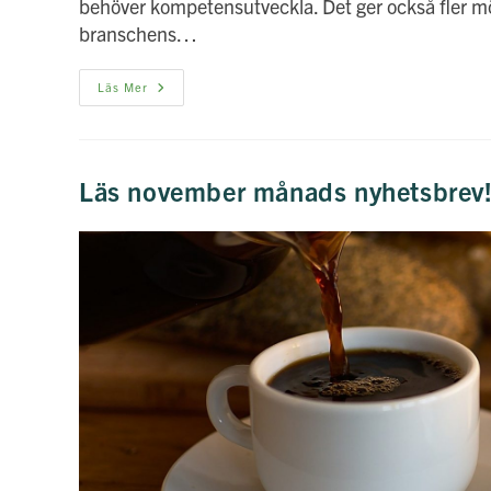
behöver kompetensutveckla. Det ger också fler möjl
branschens…
Se
Läs Mer
Filmen
Om
FAVAL!
Läs november månads nyhetsbrev