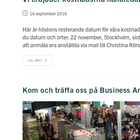
Inlägget
16 september 2016
publicerat:
Här är höstens resterande datum för våra kostnad
du datum och orter. 22 november, Stockholm, s
att anmäla era anställda via mail till Christina R
Vi
Läs Mer
Erbjuder
Kostnadsfria
Handledarutbildningar
Kom och träffa oss på Business A