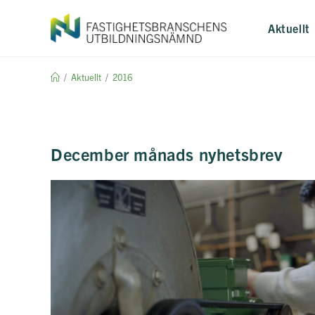
Hoppa
till
Aktuellt
innehållet
/
Aktuellt
/
2016
December månads nyhetsbrev