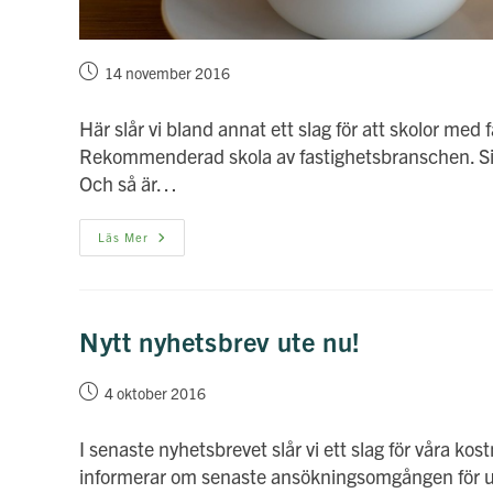
Inlägget
14 november 2016
publicerat:
Här slår vi bland annat ett slag för att skolor med 
Rekommenderad skola av fastighetsbranschen. Si
Och så är…
Läs
Läs Mer
November
Månads
Nyhetsbrev!
Nytt nyhetsbrev ute nu!
Inlägget
4 oktober 2016
publicerat:
I senaste nyhetsbrevet slår vi ett slag för våra ko
informerar om senaste ansökningsomgången för ut