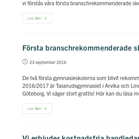
vi förstås våra första branschrekommenderade sk
Nytt
Läs Mer
Nyhetsbrev
Ute
Nu!
Första branschrekommenderade sko
Inlägget
23 september 2016
publicerat:
De två första gymnasieskolorna som blivit rekom
2016/2017 är Taserudsgymnasiet i Arvika och Li
Göteborg. Vi säger stort grattis! Här kan du läsa
Första
Läs Mer
Branschrekommenderade
Skolorna
Klara
För
Läsåret!
Vi erbjuder kostnadsfria handleda