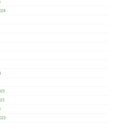
4
024
4
023
023
3
023