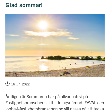
Fastighet
Glad sommar!
När
MYH
Presenterar
Nya
Utbildningsansökningar
Inlägget
16 juni 2022
publicerat:
Äntligen är Sommaren här på allvar och vi på
Fastighetsbranschens Utbildningsnämnd, FAVAL och
jobba-i-fastighetsbranschen.se vill passa på att tacka