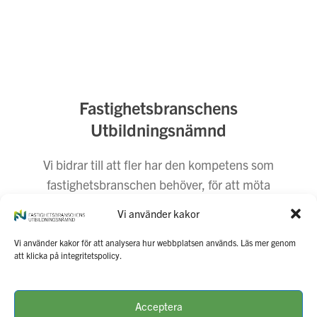
Fastighetsbranschens
Utbildningsnämnd
Vi bidrar till att fler har den kompetens som
fastighetsbranschen behöver, för att möta
dagens och morgondagens behov. Vi företräder
Vi använder kakor
fastighetsbranschen i utbildnings- och
arbetsmarknadsfrågor.
Vi använder kakor för att analysera hur webbplatsen används. Läs mer genom
att klicka på integritetspolicy.
Kontakta oss
Press
Integritetspolicy
Webbansvarig
Acceptera