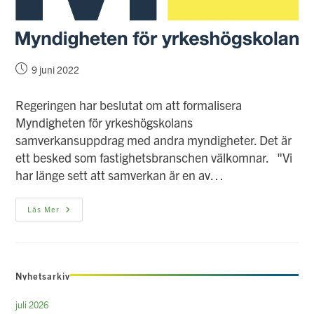
Inlägget
9 juni 2022
publicerat:
Regeringen har beslutat om att formalisera
Myndigheten för yrkeshögskolans
samverkansuppdrag med andra myndigheter. Det är
ett besked som fastighetsbranschen välkomnar. "Vi
har länge sett att samverkan är en av…
Fastighetsbranschen
Läs Mer
Hoppas
På
Bättre
Kompetensförsörjning
När
MYH
Nyhetsarkiv
Får
Nytt
Samverkansuppdrag
juli 2026