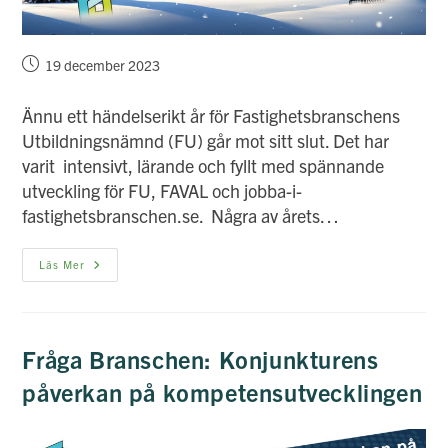
Inlägget
19 december 2023
publicerat:
Ännu ett händelserikt år för Fastighetsbranschens
Utbildningsnämnd (FU) går mot sitt slut. Det har
varit intensivt, lärande och fyllt med spännande
utveckling för FU, FAVAL och jobba-i-
fastighetsbranschen.se. Några av årets…
God
Läs Mer
Jul
&
Gott
Nytt
År
Fråga Branschen: Konjunkturens
påverkan på kompetensutvecklingen