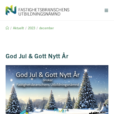
Hoppa
till
innehållet
/
Aktuellt
/
2023
/
december
God Jul & Gott Nytt År