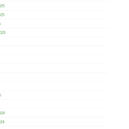
025
025
5
025
5
024
024