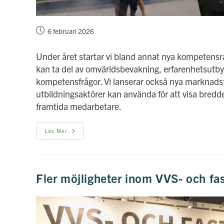
Inlägget
6 februari 2026
publicerat:
Under året startar vi bland annat nya kompetensrå
kan ta del av omvärldsbevakning, erfarenhetsutby
kompetensfrågor. Vi lanserar också nya marknadsf
utbildningsaktörer kan använda för att visa bredd
framtida medarbetare.
Nyhetsbrev
Läs Mer
Januari/februari
Fler möjligheter inom VVS- och f