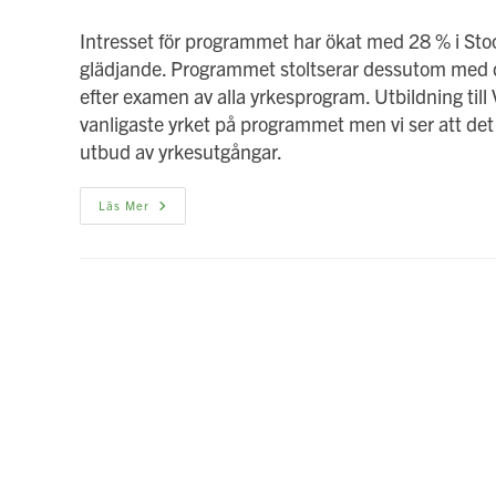
publicerat:
Intresset för programmet har ökat med 28 % i St
glädjande. Programmet stoltserar dessutom med d
efter examen av alla yrkesprogram. Utbildning till
vanligaste yrket på programmet men vi ser att det 
utbud av yrkesutgångar.
Fler
Läs Mer
Möjligheter
Inom
VVS-
Och
Fastighetsprogrammet