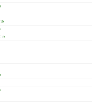
0
019
9
019
9
8