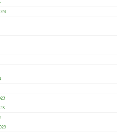
4
024
4
023
023
3
023