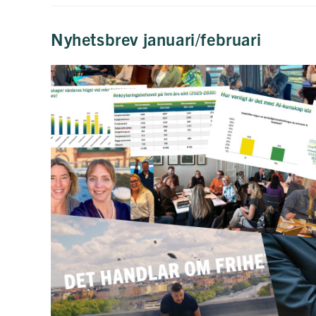
Okvalificerade
Ansökningar
Försvårar
Rekryteringsprocessen
Nyhetsbrev januari/februari