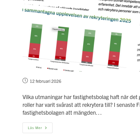
Inlägget
12 februari 2026
publicerat:
Vilka utmaningar har fastighetsbolag haft när det g
roller har varit svårast att rekrytera till? I senas
fastighetsbolagen att mängden…
Fråga
Läs Mer
Branschen:
Mängden