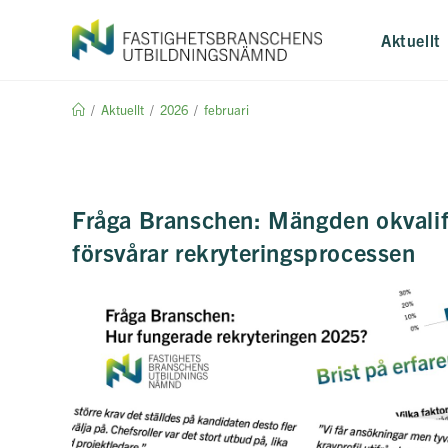
Hoppa
till
Aktuellt
innehållet
/
Aktuellt
/
2026
/
februari
Fråga Branschen: Mängden okvalif
försvårar rekryteringsprocessen