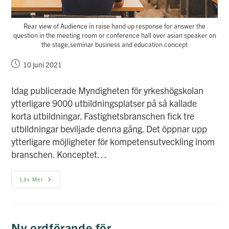
Rear view of Audience in raise hand up response for answer the
question in the meeting room or conference hall over asian speaker on
the stage,seminar business and education concept
Inlägget
10 juni 2021
publicerat:
Idag publicerade Myndigheten för yrkeshögskolan
ytterligare 9000 utbildningsplatser på så kallade
korta utbildningar. Fastighetsbranschen fick tre
utbildningar beviljade denna gång. Det öppnar upp
ytterligare möjligheter för kompetensutveckling inom
branschen. Konceptet…
Fler
Läs Mer
Korta
Utbildningar
För
Branschens
Medarbetare
Ny ordförande för