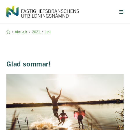
Hoppa
till
innehållet
/
Aktuellt
/
2021
/
juni
Glad sommar!