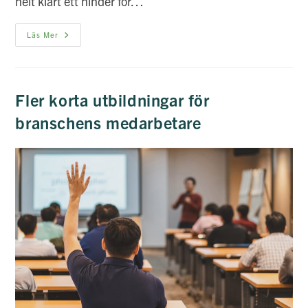
helt klart ett hinder för…
Stora
Läs Mer
Brister
I
Utbudet
Av
Läromedel
För
Fler korta utbildningar för
Fastighetsutbildningar
branschens medarbetare