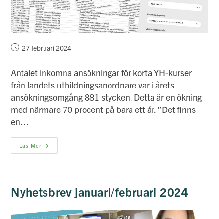
Inlägget
27 februari 2024
publicerat:
Antalet inkomna ansökningar för korta YH-kurser
från landets utbildningsanordnare var i årets
ansökningsomgång 881 stycken. Detta är en ökning
med närmare 70 procent på bara ett år. ”Det finns
en…
Ökat
Läs Mer
Intresse
För
Att
Anordna
Korta
YH-
Nyhetsbrev januari/februari 2024
Kurser