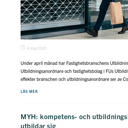
Inlägget
4 maj 2020
publicerat:
Under april månad har Fastighetsbranschens Utbildni
Utbildningsanordnare och fastighetsbolag i FUs Utbildni
effekter branschen och utbildningsanordnare ser av 
EFFEKTERNA
LÄS MER
AV
COVID-
19
PÅ
FASTIGHETSBRANSCHEN
MYH: kompetens- och utbildningsbe
utbildar sig