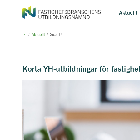
Hoppa
till
Aktuellt
innehållet
/
Aktuellt
/
Sida 14
Korta YH-utbildningar för fastigh