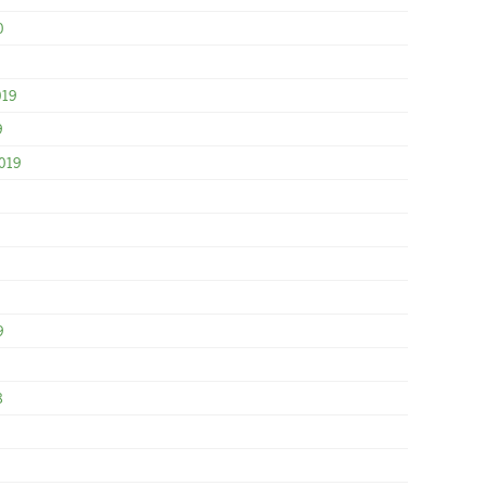
0
019
9
019
9
8