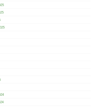
025
025
5
025
5
024
024