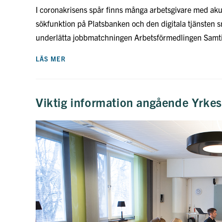
I coronakrisens spår finns många arbetsgivare med ak
sökfunktion på Platsbanken och den digitala tjänsten s
underlätta jobbmatchningen Arbetsförmedlingen Sam
NYA
LÄS MER
MATCHNINGSHJÄLP
HOS
ARBETSFÖRMEDLINGEN
I
CORONATIDER
Viktig information angående Yrk