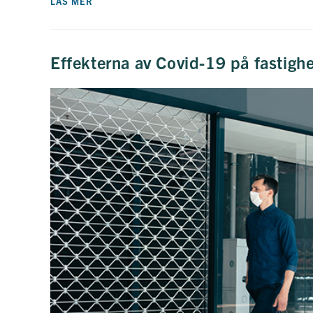
KORTA
LÄS MER
YH-
UTBILDNINGAR
FÖR
FASTIGHETSBRANSCHENS
MEDARBETARE
Effekterna av Covid-19 på fastigh