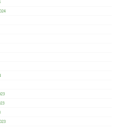
4
024
4
023
023
3
023