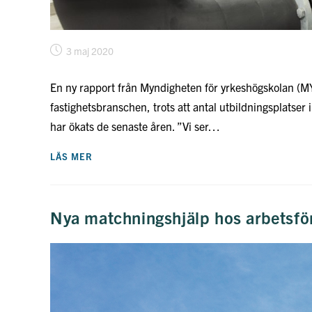
Inlägget
3 maj 2020
publicerat:
En ny rapport från Myndigheten för yrkeshögskolan (MY
fastighetsbranschen, trots att antal utbildningsplatse
har ökats de senaste åren. ”Vi ser…
MYH:
LÄS MER
KOMPETENS-
OCH
UTBILDNINGSBEHOVET
BESTÅR
TROTS
Nya matchningshjälp hos arbetsfö
ATT
FLER
UTBILDAR
SIG